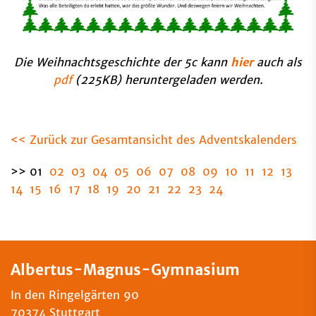
Die Weihnachtsgeschichte der 5c kann
hier
auch als
pdf
(225KB) heruntergeladen werden.
<< Zurück zur Gesamtansicht des Adventskalenders
>> 01
02
03
04
05
06
07
08
09
10
11
12
13
14
15
16
17
18
19
20
21
22
23
24
Albertus-Magnus-Gymnasium
In den Ringelgärten 90
70374 Stuttgart