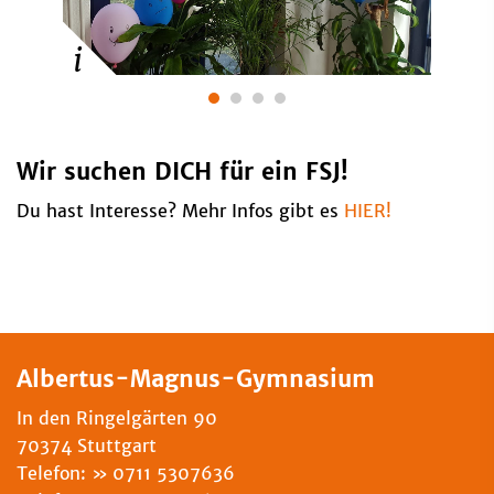
Wir suchen DICH für ein FSJ!
Du hast Interesse? Mehr Infos gibt es
HIER!
Albertus-Magnus-Gymnasium
In den Ringelgärten 90
70374 Stuttgart
Telefon:
0711 5307636