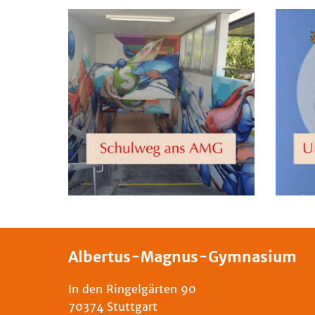
Albertus-Magnus-Gymnasium
In den Ringelgärten 90
70374 Stuttgart