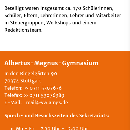
Beteiligt waren insgesamt ca. 170 Schülerinnen,
Schüler, Eltern, Lehrerinnen, Lehrer und Mitarbeiter
in Steuergruppen, Workshops und einem
Redaktionsteam.
Albertus-Magnus-Gymnasium
In den Ringelgärten 90
70374 Stuttgart
Telefon:
0711 5307636
Telefax:
0711 53076389
E-Mail: mail@vw.amgs.de
Sprech- und Besuchszeiten des Sekretariats:
Mo - Fr: 7.30 Uhr - 12.00 Uhr