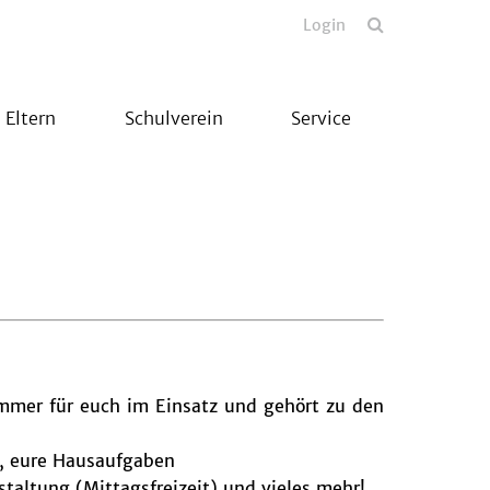
Login
Eltern
Schulverein
Service
 immer für euch im Einsatz und gehört zu den
), eure Hausaufgaben
altung (Mittagsfreizeit) und vieles mehr!