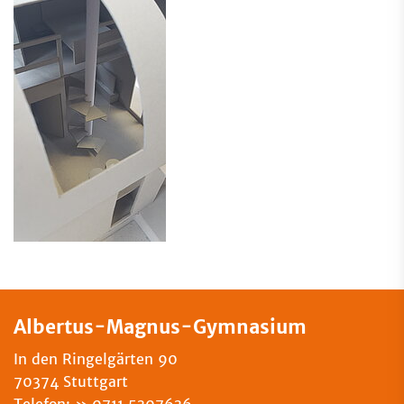
Albertus-Magnus-Gymnasium
In den Ringelgärten 90
70374 Stuttgart