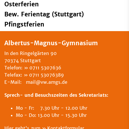
Osterferien
Bew. Ferientag (Stuttgart)
Pfingstferien
Albertus-Magnus-Gymnasium
In den Ringelgärten 90
70374 Stuttgart
Telefon:
0711 5307636
Telefax:
0711 53076389
E-Mail: mail@vw.amgs.de
Sprech- und Besuchszeiten des Sekretariats:
Mo - Fr: 7.30 Uhr - 12.00 Uhr
Mo - Do: 13.00 Uhr - 15.30 Uhr
Hier geht's zum
Kontaktformular