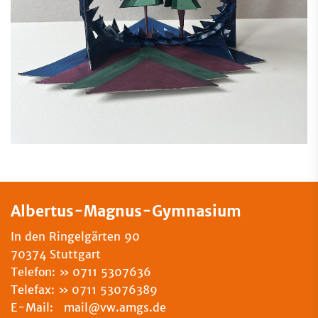
Albertus-Magnus-Gymnasium
In den Ringelgärten 90
70374 Stuttgart
Telefon:
0711 5307636
Telefax:
0711 53076389
E-Mail: mail@vw.amgs.de